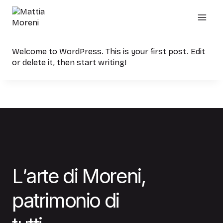
Skip
to
content
Welcome to WordPress. This is your first post. Edit
or delete it, then start writing!
L
’
a
r
t
e
d
i
M
o
r
e
n
i
,
p
a
t
r
i
m
o
n
i
o
d
i