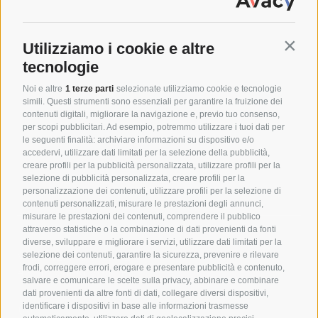
Utilizziamo i cookie e altre
Contin
tecnologie
Noi e altre
1 terze parti
selezionate utilizziamo cookie e tecnologie
simili. Questi strumenti sono essenziali per garantire la fruizione dei
contenuti digitali, migliorare la navigazione e, previo tuo consenso,
per scopi pubblicitari. Ad esempio, potremmo utilizzare i tuoi dati per
le seguenti finalità: archiviare informazioni su dispositivo e/o
accedervi, utilizzare dati limitati per la selezione della pubblicità,
creare profili per la pubblicità personalizzata, utilizzare profili per la
selezione di pubblicità personalizzata, creare profili per la
personalizzazione dei contenuti, utilizzare profili per la selezione di
contenuti personalizzati, misurare le prestazioni degli annunci,
misurare le prestazioni dei contenuti, comprendere il pubblico
attraverso statistiche o la combinazione di dati provenienti da fonti
diverse, sviluppare e migliorare i servizi, utilizzare dati limitati per la
Via Porzia Nefetti, 32
selezione dei contenuti, garantire la sicurezza, prevenire e rilevare
frodi, correggere errori, erogare e presentare pubblicità e contenuto,
47018 Santa Sofia FC
salvare e comunicare le scelte sulla privacy, abbinare e combinare
dati provenienti da altre fonti di dati, collegare diversi dispositivi,
Instagram
identificare i dispositivi in base alle informazioni trasmesse